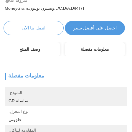
شروط الدفع:
L/C,D/A,D/P,T/T,ويسترن يونيون,MoneyGram
احصل على أفضل سعر
اتصل بنا الآن
معلومات مفصلة
وصف المنتج
معلومات مفصلة
النموذج:
سلسلة GR
نوع المعزل:
حلزوني
المقاومة للتآكل: