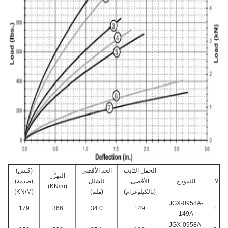
الحمل الثابت
الحد الأقصى
(كـس)
التهزّز
لا..
النموذج
الأقصى
للشلل
(صدمة)
(KN/m)
(بالكيلوغرام)
(ملم)
(KN/M)
JGX-0958A-
179
366
34.0
149
1
149A
JGX-0958A-