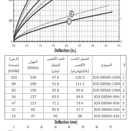
الحمل الثابت
الحد الأقصى
(كـس)
التهزّز
لا..
النموذج
الأقصى
للشلل
(صدمة)
(KN/m)
(بالكيلوغرام)
(ملم)
(KN/M)
103
236
47.8
120.3
JGX-0958A-149A
1
88
208
51.8
111.2
JGX-0958A-138A
2
65
159
55.9
90.8
JGX-0958A-108A
3
54
137
63.0
84.0
JGX-0958A-99A
4
47
123
71.1
79.4
JGX-0958A-95A
5
21
60
91.9
47.7
JGX-0958A-54A
6
16
47
95
38
JGX-0958A-43A
7