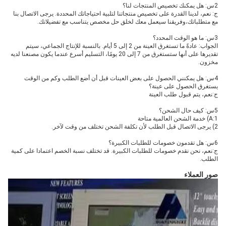
2س: هل يمكنك تخصيص المنتجات لنا؟
ج: نعم، لدينا القدرة على تخصيص منتجاتنا لتلبية احتياجاتك المحددة. يرجى الاتصال بنا 
مع متطلباتك،وفريقنا سيعمل معك لخلق حل مخصص يتناسب مع تفضيلاتك.
3س: ما هو الوقت المحدد؟
الجواب: عادةً ما تستغرق العينة من 2 إلى 5 أيام. بالنسبة للإنتاج الجماعي، سيتم 
تقديرها على أنها ستستغرق من 7 إلى 20 يومًا، التسليم أسرع عندما يكون مصنعنا لديه 
مخزون.
4س: هل يمكنني الحصول على بعض العينات قبل أن أضع الطلب وكم من الوقت 
يستغرق الحصول على عينة؟
ج:نعم، يتم قبول طلب العينة
5س: كيف حال الشحن؟
A:1) خدمة الشحن العالمية متاحة
2) يرجى الاتصال قبل الطلب لأن تكلفة الشحن تختلف من وقت لآخر.
6س: هل تقدمون خصومات للطلبات الكبيرة؟
ج:نعم، نحن نقدم خصومات للطلبات الكبيرة. قد تختلف نسبة الخصم اعتمادا على كمية 
الطلب.
صور العملاء