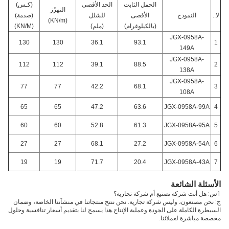
الحمل الثابت
الحد الأقصى
(كـس)
التهزّز
لا..
النموذج
الأقصى
للشلل
(صدمة)
(KN/m)
(بالكيلوغرام)
(ملم)
(KN/M)
JGX-0958A-
130
130
36.1
93.1
1
149A
JGX-0958A-
112
112
39.1
88.5
2
138A
JGX-0958A-
77
77
42.2
68.1
3
108A
65
65
47.2
63.6
JGX-0958A-99A
4
60
60
52.8
61.3
JGX-0958A-95A
5
27
27
68.1
27.2
JGX-0958A-54A
6
19
19
71.7
20.4
JGX-0958A-43A
7
الأسئلة الشائعة
1س: هل أنت شركة تصنيع أم شركة تجارية؟
ج: نحن مصنعون، وليس شركة تجارية. نحن ننتج منتجاتنا في منشآتنا الخاصة، وضمان 
السيطرة الكاملة على الجودة وعملية الإنتاج.هذا يسمح لنا بتقديم أسعار تنافسية وحلول 
مخصصة مباشرة لعملائنا.