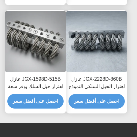
للإلكترونيات الدقيقة
JGX-2228D-860B عازل
JGX-1598D-515B عازل
اهتزاز الحبل السلكي النموذج
اهتزاز حبل السلك يوفر سعة
السريع التجميع السريع
تحميل قابلة للتطوير وعزل
صمام الصدمة القابل
احصل على أفضل سعر
احصل على أفضل سعر
الضوضاء المنقولة بالهيكل
للتخصيص