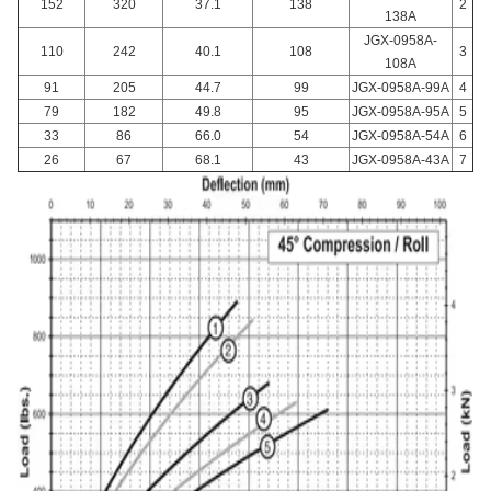
152
320
37.1
138
2
138A
JGX-0958A-
110
242
40.1
108
3
108A
91
205
44.7
99
JGX-0958A-99A
4
79
182
49.8
95
JGX-0958A-95A
5
33
86
66.0
54
JGX-0958A-54A
6
26
67
68.1
43
JGX-0958A-43A
7