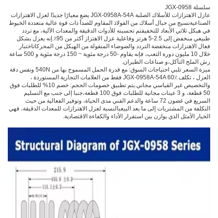
سلسلة JGX-0958
عازل الاهتزازات للأسلاك الصلبة JGX-0958A-54A يضع معيارًا جديدًا لعزل الاهتزازات
الصناعيةنسيج من حبال أسلاك من الفولاذ المقاوم للصدأ ذات قوة عالية متعددة الخيوط
في هيكل ثلاثي الأبعاد للتخفيفتم تحسينه للأدوات الدقيقة والمعدات الآلية، مع تردد
طبيعي منخفض إلى 2.5-5 هرتز وفاعلية عزل الاهتزاز أكثر من 95٪.إنه يعزل بشكل
فعال الاهتزازات منخفضة التردد والضوضاء المنقولة من الهيكل من المحركاتاختبار
خلال 10 مليون دورة التعب، فإنه يقاوم -50 درجة مئوية ~ 150 درجة مئوية و 500 ساعة
رش الملح التآكل،و صناعات الطيران.
ميزة السعر تلبي احتياجات السوق: مع قدرة الحمل المسموح بها من 540N ونفس دقة
العزل ، تكلف JGX-0958A-54A 60٪ فقط من العلامات التجارية المستوردة ،
والتخصيص غير القياسي مجاني.يتم تطبيق خصومات الحجم: خصم 10% للطلبات فوق
50 قطعة، و 3 عينات مجانية للطلبات فوق 100 قطعة،جنبا إلى جنب مع التسليم
السريع في غضون 72 ساعة والدعم الفني مدى الحياة، وتوفير الفعالية من حيث
التكلفة من المشتريات إلى ما بعد البيعبالنسبة لعزل الاهتزازات للمعدات الدقيقة، فهي
الخيار الأمثل الذي يوازن بين استقرار الأداء والكفاءة الاقتصادية.