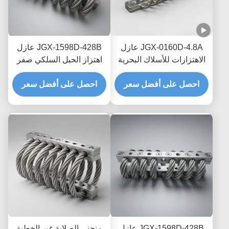
JGX-0160D-4.8A عازل
JGX-1598D-428B عازل
الاهتزازات للأسلاك البحرية
اهتزاز الحبل السلكي صفر
البحرية الخالية من الصيانة
الزحف التخفيف الاحتكاك
احصل على أفضل سعر
احصل على أفضل سعر
الخالي من الزيت لحماية
النقل البحري العابر
JGX-1598D-428B عازل
منحنى الصلابة غير الخطية