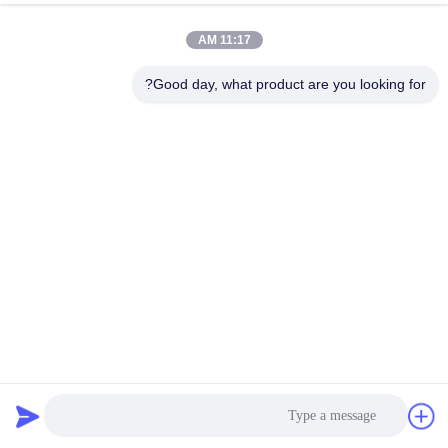
الحبل
عازل اهتزاز الحبل السلكي
00:26
2025-12-03
11:17 AM
السلكي,ضامن
اهتزاز الحبل
JGX-2228A-1250A عازل
Good day, what product are you looking for?
اهتزازات الحبل السلكي:
السلكي
مستقبل عزل اهتزازات الآلات
#
الصناعية
wire
rope
عازل اهتزاز الحبل السلكي
00:25
2025-10-15
isolator
damping
JGX-1598A-358A عازل
#
اهتزاز الحبل السلكي
للرادارات الاتصالات ومعدات
wire
الملاحة
rope
vibration
عازل اهتزاز الحبل السلكي
00:24
2025-10-30
damper
ا
JGX-1598A-557A قدرة
"إخماد" الترددات العريضة
ل
للمنصات البصرية المتطورة
ص
ومعدات تصنيع أشباه
ن
الموصلات
ا
عازل اهتزاز الحبل السلكي
00:26
2026-02-10
ع