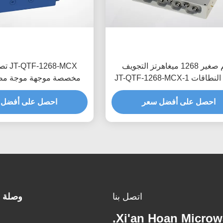
حجم صغير 1268 ميغاهرتز التجويف
68-MCX
مرشح النطاقات JT-QTF-1268-MCX-1
مخصصة موجهة موجة مص
ارة إدراج منخفضة مخصصة
منخفض خسارة الإ
احصل على أفضل سعر
احصل على أفضل 
اتصل بنا
وصلة 
Xi'an Hoan Microwa