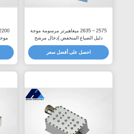
2575 ~ 2635 ميغاهيرتز مرسومة موجة
دليل الضياع المنخفض إدخال مرشح
موجة
النطاق JT-QTF-2605-N
ال
احصل على أفضل سعر