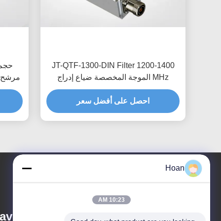
JT-QTF-1300-DIN Filter 1200-1400
MHz الموجة المخصصة ضياع إدراج
منخفض
خس
احصل على أفضل سعر
Hoan
10:23 AM
ve Co., Ltd.