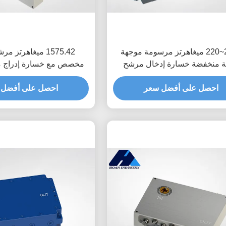
2200~220 ميغاهرتز مرسومة موجهة
1575.42 ميغاهرتز
 منخفضة خسارة إدخال مرشح
مخصص مع خسارة إدراج م
نطاق JT-QTF-2230-MCX
مرور النطاق JT-QTF-1575-MCX-1
احصل على أفضل سعر
احصل على أفضل 