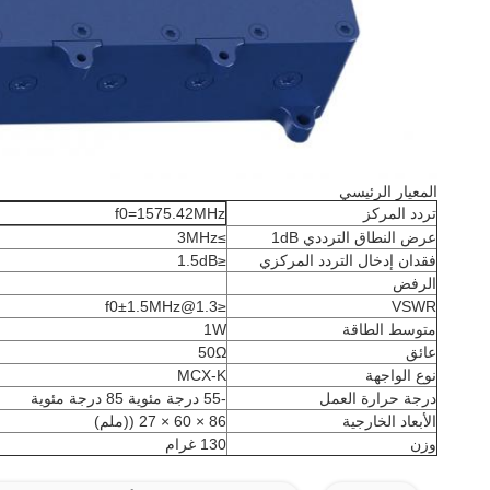
المعيار الرئيسي
تردد المركز
f0=1575.42MHz
عرض النطاق الترددي 1dB
≥3MHz
فقدان إدخال التردد المركزي
≤1.5dB
الرفض
≤1.3@f0±1.5MHz
VSWR
متوسط الطاقة
1W
عائق
50Ω
نوع الواجهة
MCX-K
درجة حرارة العمل
-55 درجة مئوية 85 درجة مئوية
الأبعاد الخارجية
86 × 60 × 27 ((ملم)
وزن
130 غرام