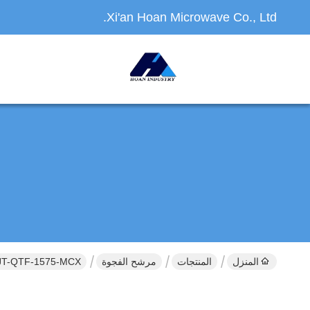
Xi'an Hoan Microwave Co., Ltd.
المنزل
المنتجات
مرشح الفجوة
JT-QTF-1575-MCX تصفية الفجوة العريضة المخصصة لموجة التوجيه خسارة إدراج منخ