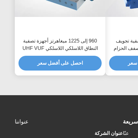
JT-QTF-12 تصفية تجويف
960 إلى 1225 ميغاهرتز أجهزة تصفية
فف الحزام
النطاق اللاسلكي اللاسلكي UHF VUF
دراج
50W أجهزة تصفية تجوف RF
سعر
احصل على أفضل سعر
سريعة
عنواننا
عنّا
عنوان الشركة