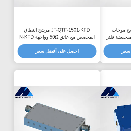
 مرشح موجات
JT-QTF-1501-KFD مرشح النطاق
نخفضة فلتر
المخصص مع عائق 50Ω وواجهة N-KFD
سعر
احصل على أفضل سعر