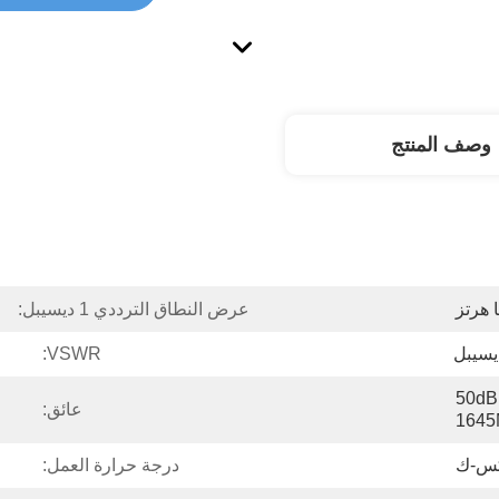
وصف المنتج
عرض النطاق الترددي 1 ديسيبل:
VSWR:
≥50d
عائق:
164
كس-ك
درجة حرارة العمل: