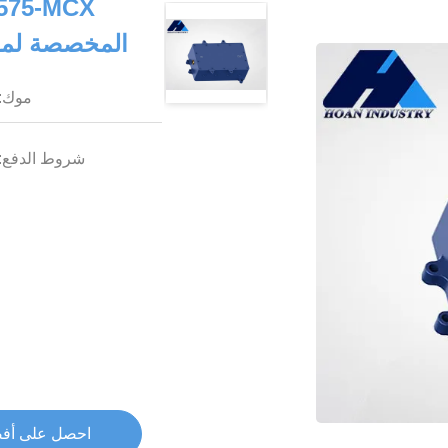
المخصصة لموج
موك:
شروط الدفع:
احصل على أف