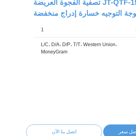
JT-QTF-1575-MCX تصفية الفجوة العريضة
ة التوجيه خسارة إدراج منخفضة
1
L/C، D/A، D/P، T/T، Western Union،
MoneyGram
ضل سعر
اتصل بنا الآن