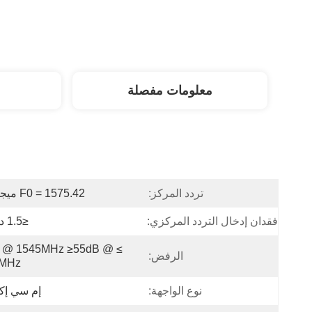
معلومات مفصلة
تردد المركز:
F0 = 1575.42 ميجا هرتز
فقدان إدخال التردد المركزي:
≤1.5 ديسيبل
B @ 1545MHz ≥55dB @ 
الرفض:
5MHz
نوع الواجهة:
إم سي إ