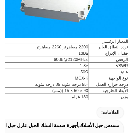
المعيار الرئيسي
تردد النطاق العابر
2200 ميغاهرتز 2260 ميغاهرتز
فقدان الإدراج
≤1dB
الرفض
≥60dB@2120MHz
≤1.3
VSWR
عائق
50Ω
نوع الواجهة
MCX-K
درجة حرارة العمل
-55 درجة مئوية 85 درجة مئوية
الأبعاد الخارجية
90 × 50 × 15 ((ملم)
وزن
180 غرام
العلامات:
مسدس حبل الأسلاك,أجهزة صدمة السلك الحبل,عازل حبل الأسلا