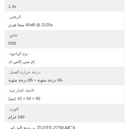
≤1.3
الرفض:
≥60dB @ 2120 ميجا هرتز
عائق:
50Ω
نوع الواجهة:
إم سي إكس-ك
درجة حرارة العمل:
-55 درجة مئوية ~ 85 درجة مئوية
الابعاد الخارجية:
90 × 50 × 15 (مم)
الوزن:
180 غرام
JT-QTF-2230-MCX مرشح الحزام
, 