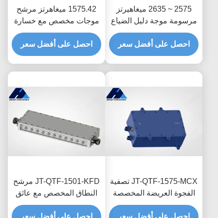
2575 ~ 2635 ميغاهيرتز
1575.42 ميغاهرتز مرشح
مرسومة موجة دليل الضياع
موجات مخصص مع خسارة
المنخفض إدخال مرشح
إدراج منخفضة فلتر مرور
النطاق JT-QTF-2605-N
احصل على أفضل سعر
النطاق JT-QTF-1575-
احصل على أفضل سعر
MCX-1
JT-QTF-1575-MCX تصفية
JT-QTF-1501-KFD مرشح
الفجوة العريضة المخصصة
النطاق المخصص مع عائق
لموجة التوجيه خسارة إدراج
50Ω وواجهة N-KFD
منخفضة
احصل على أفضل سعر
احصل على أفضل سعر