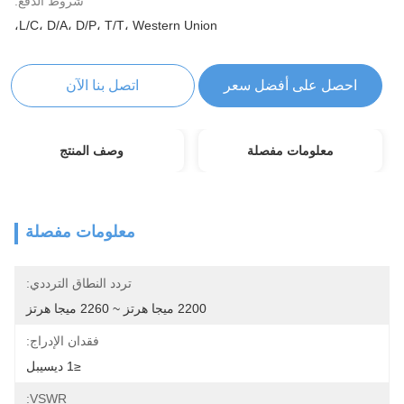
شروط الدفع:
L/C، D/A، D/P، T/T، Western Union،
احصل على أفضل سعر
اتصل بنا الآن
معلومات مفصلة
وصف المنتج
معلومات مفصلة
تردد النطاق الترددي:
2200 ميجا هرتز ~ 2260 ميجا هرتز
فقدان الإدراج:
≤1 ديسيبل
VSWR: