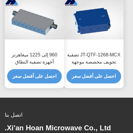
JT-QTF-1268-MCX تصفية
960 إلى 1225 ميغاهرتز
تجويف مخصصة موجهة
أجهزة تصفية النطاق
موجة مصفف الحزام
اللاسلكي اللاسلكي UHF
منخفض خسارة الإدراج
احصل على أفضل سعر
احصل على أفضل سعر
VUF 50W أجهزة تصفية
تجوف RF
اتصل بنا
Xi'an Hoan Microwave Co., Ltd.