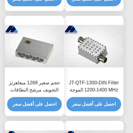
JT-QTF-1300-DIN Filter
حجم صغير 1268 ميغاهرتز
1200-1400 MHz الموجة
التجويف مرشح النطاقات
المخصصة ضياع إدراج
JT-QTF-1268-MCX-1
منخفض
احصل على أفضل سعر
خسارة إدراج منخفضة
احصل على أفضل سعر
مخصصة