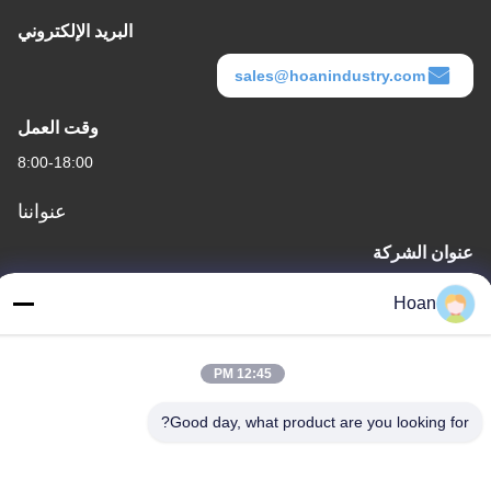
البريد الإلكتروني
sales@hoanindustry.com
وقت العمل
8:00-18:00
عنواننا
عنوان الشركة
F7، المبنى 2، حديقة شينكاي الصناعية، طريق جينيه 2، منطقة التكنولوجيا
Hoan
العالية، شيان
عنوان المصنع
12:45 PM
F7، المبنى 2، حديقة شينكاي الصناعية، طريق جينيه 2، منطقة التكنولوجيا
العالية، شيان
Good day, what product are you looking for?
الهاتف
86--18740357801