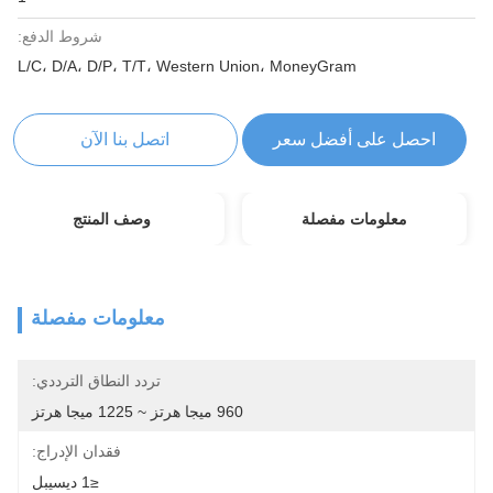
شروط الدفع:
L/C، D/A، D/P، T/T، Western Union، MoneyGram
احصل على أفضل سعر
اتصل بنا الآن
معلومات مفصلة
وصف المنتج
معلومات مفصلة
تردد النطاق الترددي:
960 ميجا هرتز ~ 1225 ميجا هرتز
فقدان الإدراج:
≤1 ديسيبل