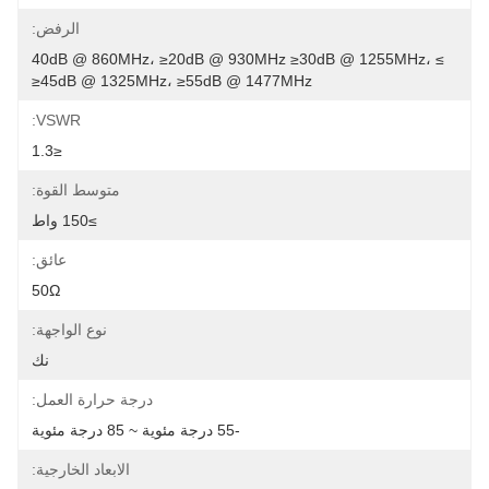
الرفض:
≥40dB @ 860MHz، ≥20dB @ 930MHz ≥30dB @ 1255MHz، 
≥45dB @ 1325MHz، ≥55dB @ 1477MHz
VSWR:
≤1.3
متوسط ​​القوة:
≥150 واط
عائق:
50Ω
نوع الواجهة:
نك
درجة حرارة العمل:
-55 درجة مئوية ~ 85 درجة مئوية
الابعاد الخارجية: