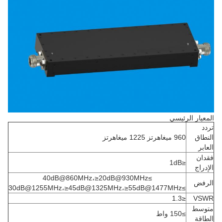
المعيار الرئيسي
تردد
النطاق
960 ميغاهرتز 1225 ميغاهرتز
العابر
فقدان
≤1dB
الإدراج
≥40dB@860MHz،≥20dB@930MHz
الرفض
≥30dB@1255MHz،≥45dB@1325MHz،≥55dB@1477MHz
≤1.3
VSWR
متوسط
≥150 واط
الطاقة