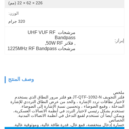
226 × 62 × 22 (مم)
الوزن:
320 جرام
مرشحات UHF VUF RF 
Bandpass
إبراز:
, 
فلاتر 50W RF
, 
مرشحات 1225MHz RF Bandpass
وصف المنتج
ملخص
فلتر التجويف JT-QTF-1092-N هو فلتر مرور النطاق الذي يستخدم
لاختيار نطاقات تردد الإشارة ، والحد من عرض النطاق الترددي للإشارة
المدخلة ، وقمع الضوضاء ، وتحسين نسبة الإشارة إلى الضوضاء.
تستخدم بشكل رئيسي لاختيار التردد في أنظمة الاتصالات العسكرية،
ويمكن أيضا أن تستخدم لقمع التدخل في أنظمة الاتصالات المدنية.
الخصائص
خسارة إدخال منخفضة، قمع عال، قدرة طاقة عالية، وموثوقية عالية.