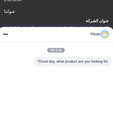
8:00-18:00
عنواننا
عنوان الشركة
F7، المبنى 2، حديقة شينكاي الصناعية، طريق جينيه 2، منطقة التكنولوجيا
العالية، شيان
Hoan
عنوان المصنع
F7، المبنى 2، حديقة شينكاي الصناعية، طريق جينيه 2، منطقة التكنولوجيا
3:56 PM
العالية، شيان
Good day, what product are you looking for?
الهاتف
86--18740357801
الصين جودة جيدة عازل اهتزاز الحبل السلكي المورد. حقوق الطبع والنشر
© 2024-2026 Xi'an Hoan Microwave Co., Ltd. . كل الحقوق