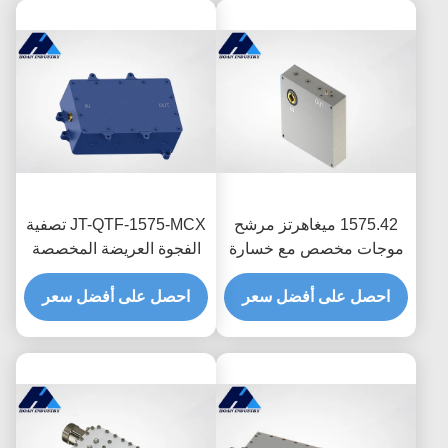
1575.42 ميغاهرتز مرشح
JT-QTF-1575-MCX تصفية
موجات مخصص مع خسارة
الفجوة العريضة المخصصة
إدراج منخفضة فلتر مرور
لموجة التوجيه خسارة إدراج
النطاق JT-QTF-1575-
احصل على أفضل سعر
منخفضة
احصل على أفضل سعر
MCX-1