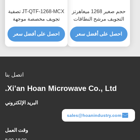
حجم صغير 1268 ميغاهرتز
JT-QTF-1268-MCX تصفية
التجويف مرشح النطاقات
تجويف مخصصة موجهة
JT-QTF-1268-MCX-1
موجة مصفف الحزام
خسارة إدراج منخفضة
احصل على أفضل سعر
منخفض خسارة الإدراج
احصل على أفضل سعر
مخصصة
اتصل بنا
Xi'an Hoan Microwave Co., Ltd.
البريد الإلكتروني
sales@hoanindustry.com
وقت العمل