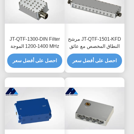
JT-QTF-1501-KFD مرشح
JT-QTF-1300-DIN Filter
النطاق المخصص مع عائق
1200-1400 MHz الموجة
50Ω وواجهة N-KFD
المخصصة ضياع إدراج
احصل على أفضل سعر
منخفض
احصل على أفضل سعر