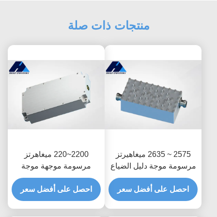
منتجات ذات صلة
2575 ~ 2635 ميغاهيرتز
2200~220 ميغاهرتز
مرسومة موجة دليل الضياع
مرسومة موجهة موجة
المنخفض إدخال مرشح
منخفضة خسارة إدخال
النطاق JT-QTF-2605-N
احصل على أفضل سعر
احصل على أفضل سعر
مرشح النطاق JT-QTF-
2230-MCX